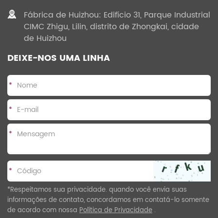
Fábrica de Huizhou: Edifício 31, Parque Industrial
CIMC Zhigu, Lilin, distrito de Zhongkai, cidade
de Huizhou
DEIXE-NOS UMA LINHA
*
*
*
*
*Respeitamos sua privacidade. quando você envia suas
informações de contato, concordamos em contatá-lo somente
de acordo com nossa
Política de Privacidade
.